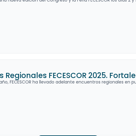
una nueva edición del Congreso y la Feria FECESCOR los días 2 y 3
 Regionales FECESCOR 2025. Fortaleci
l año, FECESCOR ha llevado adelante encuentros regionales en pu