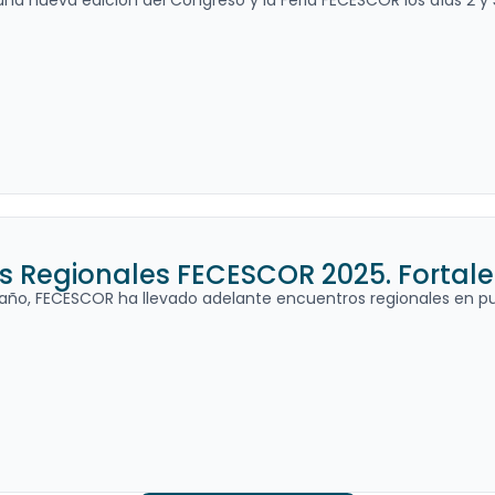
una nueva edición del Congreso y la Feria FECESCOR los días 2 y 3
 Regionales FECESCOR 2025. Fortaleci
l año, FECESCOR ha llevado adelante encuentros regionales en pu