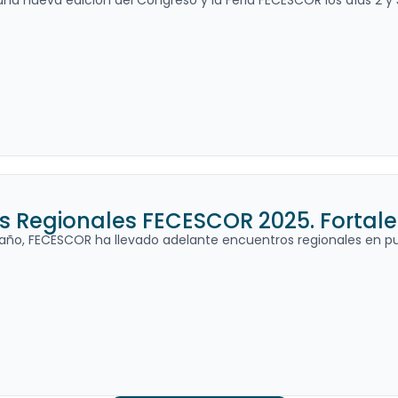
una nueva edición del Congreso y la Feria FECESCOR los días 2 y 3
 Regionales FECESCOR 2025. Fortaleci
l año, FECESCOR ha llevado adelante encuentros regionales en pu